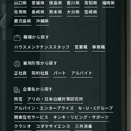
山口県
愛媛県
徳島県
香川県
高知県
福岡県
佐賀県
長崎県
熊本県
大分県
宮崎県
鹿児島県
沖縄県
職種から探す
ハウスメンテナンススタッフ
営業職
事務職
雇用形態から探す
正社員
契約社員
パート
アルバイト
企業名から探す
雨宮
アリの・日本白蟻対策研究所
アルパイン・エンタープライズ
N・U・Cグループ
関東住宅サービス
キンキ・リビング・サポーツ
クラシオ
コダマサイエンス
三共消毒