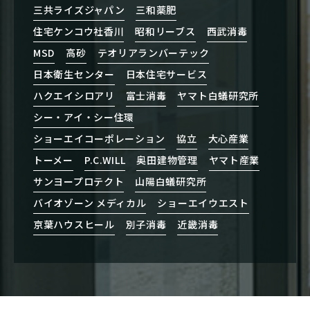
三共ライズジャパン
三和薬肥
住宅ケンコウ社香川
昭和リーブス
西武消毒
MSD
高砂
テオリアランバーテック
日本衛生センター
日本住宅サービス
ハクエイシロアリ
富士消毒
ヤマト白蟻研究所
シー・アイ・シー住環
ショーエイコーポレーション
協立
大心産業
トーメー
P.C.WILL
奥田建物管理
ヤマト産業
サンヨープロテクト
山陽白蟻研究所
バイオゾーン メディカル
ショーエイウエスト
京葉ハウスヒール
別子消毒
近畿消毒