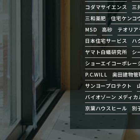
コダマサイエンス
三
三和薬肥
住宅ケンコ
MSD
高砂
テオリア
日本住宅サービス
ハ
ヤマト白蟻研究所
シ
ショーエイコーポレー
P.C.WILL
奥田建物管
サンヨープロテクト
バイオゾーン メディカ
京葉ハウスヒール
別