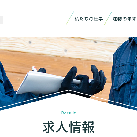
私たちの仕事
建物の未来
ト
R
e
c
r
u
i
t
求
人
情
報