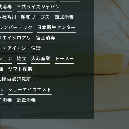
共消毒
三共ライズジャパン
ウ社香川
昭和リーブス
西武消毒
ランバーテック
日本衛生センター
クエイシロアリ
富士消毒
ー・アイ・シー住環
ション
協立
大心産業
トーメー
理
ヤマト産業
山陽白蟻研究所
ル
ショーエイウエスト
子消毒
近畿消毒