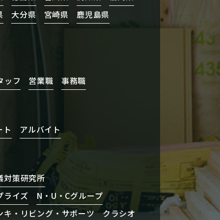
県
大分県
宮崎県
鹿児島県
タッフ
営業職
事務職
ート
アルバイト
蟻対策研究所
プライズ
N・U・Cグループ
ンキ・リビング・サポーツ
クラシオ