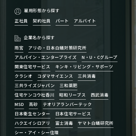
雇用形態から探す
正社員
契約社員
パート
アルバイト
企業名から探す
雨宮
アリの・日本白蟻対策研究所
アルパイン・エンタープライズ
N・U・Cグループ
関東住宅サービス
キンキ・リビング・サポーツ
クラシオ
コダマサイエンス
三共消毒
三共ライズジャパン
三和薬肥
住宅ケンコウ社香川
昭和リーブス
西武消毒
MSD
高砂
テオリアランバーテック
日本衛生センター
日本住宅サービス
ハクエイシロアリ
富士消毒
ヤマト白蟻研究所
シー・アイ・シー住環