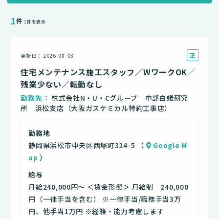
1
件
1件を表示
正
更新日
2026-08-03
社
住宅メンテナンス施工スタッフ／WワークOK／
員
残業少ない／転勤なし
勤務先
株式会社N・U・Cグループ 中部白蟻研究
所 浜松支店（大阪ガスケミカル特約工事店）
勤務地
静岡県浜松市中央区西塚町324-5 （
Google M
ap
）
給与
月給240,000円～ ＜賃金形態＞ 月給制 240,000
円（一律手当を含む） ※一律手当/職務手当3万
円、他手当1万円 ※経験・能力考慮します