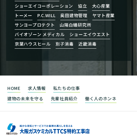
ショーエイコーポレーション
協立
大心産業
トーメー
P.C.WILL
奥田建物管理
ヤマト産業
サンヨープロテクト
山陽白蟻研究所
バイオゾーン メディカル
ショーエイウエスト
京葉ハウスヒール
別子消毒
近畿消毒
HOME
求人情報
私たちの仕事
建物の未来を守る
先輩社員紹介
働く人のホンネ