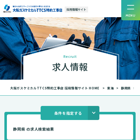
採用情報サイト
MENU
R
e
c
r
u
i
t
求
人
情
報
大阪ガスケミカルTTCS特約工事店 採用情報サイト HOME
東海
静岡県
条件を指定する
静岡県 の求人検索結果