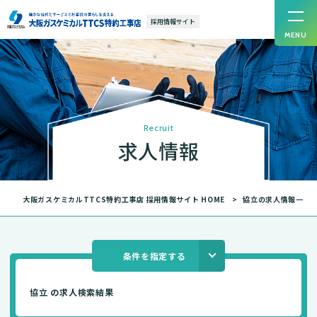
採用情報サイト
MENU
R
e
c
r
u
i
t
求
人
情
報
大阪ガスケミカルTTCS特約工事店 採用情報サイト HOME
協立の求人情報一覧
条件を指定する
協立 の求人検索結果