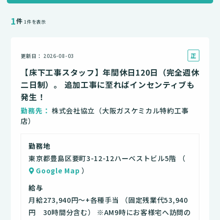
1
件
1件を表示
正
更新日
2026-08-03
社
【床下工事スタッフ】年間休日120日（完全週休
員
二日制）。 追加工事に至ればインセンティブも
発生！
勤務先
株式会社協立（大阪ガスケミカル特約工事
店）
勤務地
東京都豊島区要町3-12-12ハーベストビル5階 （
Google Map
）
給与
月給273,940円～+各種手当 （固定残業代53,940
円 30時間分含む） ※AM9時にお客様宅へ訪問の